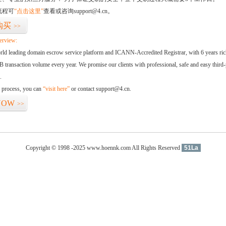
流程可
“点击这里”
查看或咨询support@4.cn。
购买
>>
erview:
orld leading domain escrow service platform and ICANN-Accredited Registrar, with 6 years ri
 transaction volume every year. We promise our clients with professional, safe and easy third-
.
d process, you can
“visit here”
or contact support@4.cn.
NOW
>>
Copyright © 1998 -2025 www.hoennk.com All Rights Reserved
51La