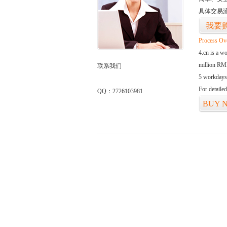
具体交易
我要
Process Ov
4.cn is a w
million RMB
联系我们
5 workdays
For detaile
QQ：2726103981
BUY 