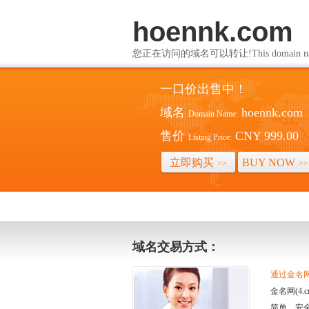
hoennk.com
您正在访问的域名可以转让!This domain name i
一口价出售中！
域名
hoennk.com
Domain Name:
售价
CNY 999.00
Listing Price:
立即购买
BUY NOW
>>
>>
域名交易方式：
通过金名网(
金名网(4
简单、安